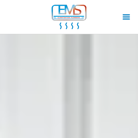
Ventilation
Climatisation
Installation de climatisation
Entretien de climatisation
Dépannage de climatisation
Autres prestations
Rénovation de salles de bains
Dépannage plomberie
Installation plomberie
Installation de chauffe-eau
L'entreprise
Label MEF
Qui sommes-nous