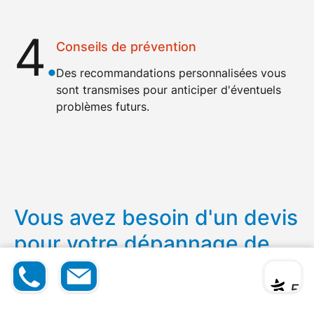
4
.
Conseils de prévention
Des recommandations personnalisées vous
sont transmises pour anticiper d'éventuels
problèmes futurs.
Vous avez besoin d'un devis
pour votre dépannage de
plomberie ?
06 12 1
Devis
|
Contact
* ** **
5
Contactez-nous pour recevoir un