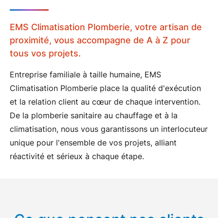
portabilité de vos données ; un droit
d'opposition ; un droit de réclamation auprès
d'une autorité de contrôle ; le droit de donner
EMS Climatisation Plomberie, votre artisan de
des directives post-mortem.
proximité, vous accompagne de A à Z pour
Pour en savoir plus sur le traitement de vos
tous vos projets.
données et l'exercice de vos droits, consultez
notre
Politique de confidentialité
.*
Entreprise familiale à taille humaine, EMS
Climatisation Plomberie place la
qualité d'exécution
et la relation client
au cœur de chaque intervention.
De la
plomberie sanitaire
au
chauffage
et à la
climatisation
, nous vous garantissons un
interlocuteur
unique
pour l'ensemble de vos projets, alliant
réactivité et sérieux
à chaque étape.