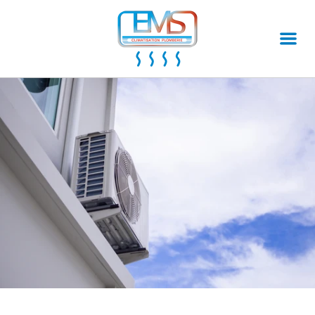
Ventilation
Climatisation
Installation de climatisation
Entretien de climatisation
Dépannage de climatisation
Autres prestations
Rénovation de salles de bains
Dépannage plomberie
Installation plomberie
Installation de chauffe-eau
L'entreprise
Label MEF
Qui sommes-nous