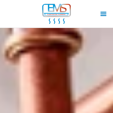
Ventilation
Climatisation
Installation de climatisation
Entretien de climatisation
Dépannage de climatisation
Autres prestations
Rénovation de salles de bains
Dépannage plomberie
Installation plomberie
Installation de chauffe-eau
L'entreprise
Label MEF
Qui sommes-nous