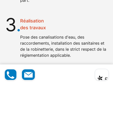
part.
3
.
Réalisation
des travaux
Pose des
canalisations d'eau
, des
raccordements,
installation des sanitaires et
de la robinetterie
, dans le strict respect de la
réglementation applicable.
4
.
06 12 1
Devis
|
Contact
* ** **
Contrôle et réception du chantier
5
Vérification de l'étanchéité, des pressions et
du bon fonctionnement global avant la
livraison.