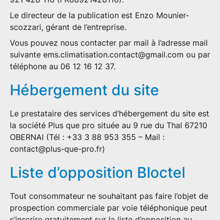
Nos réalisations
Le
directeur de la publication
est Enzo Mounier-
Actualités
scozzari, gérant de l’entreprise.
Avis clients
Vous pouvez nous contacter par mail à l’adresse mail
suivante
ems.climatisation.contact@gmail.com
ou par
téléphone au 06 12 16 12 37.
Hébergement du site
Le prestataire des services d’hébergement du site est
la société
Plus que pro
située au 9 rue du Thal 67210
OBERNAI (Tél : +33 3 88 953 355 – Mail :
contact@plus-que-pro.fr
)
Liste d’opposition Bloctel
Tout consommateur ne souhaitant pas faire l’objet de
prospection commerciale par voie téléphonique peut
s’inscrire gratuitement sur la liste d’opposition au