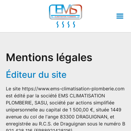
Ventilation
Climatisation
Installation de climatisation
Entretien de climatisation
Dépannage de climatisation
Mentions légales
Autres prestations
Rénovation de salles de bains
Éditeur du site
Dépannage plomberie
Installation plomberie
Le site
https://www.ems-climatisation-plomberie.com
est édité par la société EMS CLIMATISATION
Installation de chauffe-eau
PLOMBERIE, SASU, société par actions simplifiée
L'entreprise
unipersonnelle au capital de 1 500,00 €, située 1449
Label MEF
avenue du col de l'ange 83300 DRAGUIGNAN, et
enregistrée au R.C.S. de Draguignan sous le numéro B
Qui sommes-nous
921 428 116 (FR88921428116).