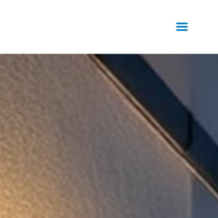
Ventilation
Climatisation
Installation de climatisation
Entretien de climatisation
Dépannage de climatisation
Autres prestations
Rénovation de salles de bains
Dépannage plomberie
Installation plomberie
Installation de chauffe-eau
L'entreprise
Label MEF
Qui sommes-nous